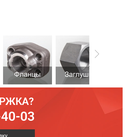
ЕРЖКА?
-40-03
вку