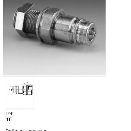
DN:
16