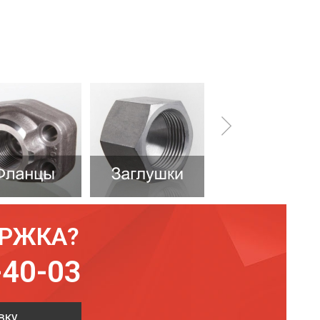
ЕРЖКА?
-40-03
вку