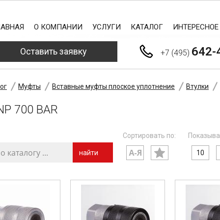
ЛАВНАЯ
О КОМПАНИИ
УСЛУГИ
КАТАЛОГ
ИНТЕРЕСНОЕ
642-
Оставить заявку
+7 (495)
ог
Муфты
Вставные муфты плоское уплотнение
Втулки
NP 700 BAR
Сортировать по:
Показыва
найти
10