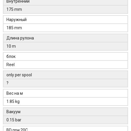
Внутренний
175 mm
Наружный
185 mm
Длина рулона
10 m
блок
Reel
only per spool
?
Вес на м
1.85 kg
Вакуум
0.15 bar
BD при 20C