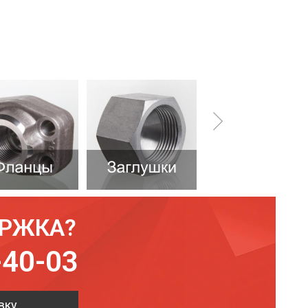
ЕРЖКА?
-40-03
вку