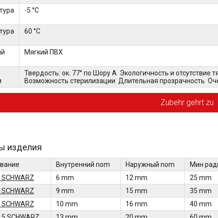
тура
-5 °C
тура
60 °C
ый
Мягкий ПВХ
Твердость: ок. 77° по Шору A Экологичность и отсутствие
и
Возможность стерилизации Длительная прозрачность Оче
Zubehr gehrt zu
ы изделия
вание
Внутренний nom
Наружный nom
Мин рад
3 SCHWARZ
6 mm
12 mm
25 mm
3 SCHWARZ
9 mm
15 mm
35 mm
3 SCHWARZ
10 mm
16 mm
40 mm
3.5 SCHWARZ
13 mm
20 mm
60 mm