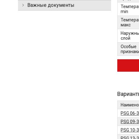
Важные документы
Темпера
min
Темпера
макс
Наружн
слой
Особые
признак
Вариант
Наимено
PSG 06-
PSG 09-
PSG 10-
PSG 13-