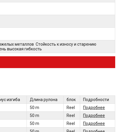
 тяжелых металлов Стойкость к износу и старению
нь высокая гибкость
иус изгиба
Длина рулона
блок
Подробности
50 m
Reel
Подробнее
50 m
Reel
Подробнее
50 m
Reel
Подробнее
50 m
Reel
Подробнее