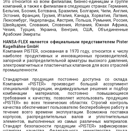
Это относится ко всем филиалам, бизнес-единицам и группе
компаний, а также к филиалам в следующих странах: Германия,
Бельгия, Босния, Ботсвана, Бразилия, Болгария, Чили, Англия,
Эстония, Франция, Грузия, Италия, Канада, Хорватия, Латвия,
Люксембург, Нидерланды, Австрия, Польша, Румыния, Россия,
Швейцария, Словакия, Словения, Испания, Южная Африка,
Чехия, Турция, Украина, Венгрия, США, Объединенные
Арабские Эмираты.
HANSA-FLEX является официальным представителем Pister
Kugelhähne GmbH
Компания PISTER, основанная в 1970 году, относится к числу
наиболее продуктивных и инновационных производителей,
запорной и распределительной арматуры высокого давления,
электромагнитных и пластинчатых клапанов для всех отраслей
промышленности.
Стандартная продукция постоянно доступна со склада.
Компания «PISTER» производит большой ассортимент
специальной продукции, индивидуальные решения и подбор
комбинации материалов, постоянно повышающиеся
требования к качеству, позволяет использовать продукцию
«PISTER» во всех технических областях. Строгий контроль
качества обеспечивает пользователю бесперебойную работу в
течение всего времени эксплуатации. Возможна поставка
корпусов, распределительных валов и уплотнительных
элементов, выполненных из самых различных материалов.
Стандарт безопасности продукции «PISTER» зафиксирован:
штампом качества Федерального министерства труда,