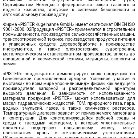
Сертификатом Немецкого федерального союза газового и
водного хозяйства, допуском к системам безопасности и
автомобильному производству.
Фирма «PISTER Kugelhahne GmbH» имеет сертификат DIN EN ISO
9001-2000. 02Продукция «PISTER» применяется в строительной
промышленности, производстве сельскохозяйственных машин,
транспортировочной технике, производстве продуктов питания
и упаковочных средств, деревообработке и производстве
инструментов, а также электротехнике, судостроении,
металлургическом и сталепрокатном производстве, вплоть до
авиационной и космической техники, медицины, экологии и
химии.
«PISTER» неоднократно демонстрирует свою продукцию на
Ганноверской промышленной ярмарке. Успешное участие в
выставках во всем мире упрочили имидж фирмы как ведущего
производителя запорной и распределительной арматуры
высокого давления. В зависимости от использованного
материала продукция «PISTER» может использоваться для
масел, гидравлических жидкостей, ГСМ, природного газа, пара,
водных эмульсий, газов, а также химических растворов.
Температурный диапазон зависит от применяемого материала
и конструкции. Для кристаллизующейся рабочей среды и
среды с твердыми частицами, в которых уплотнительные
элементы подвергают повышенному износу, могут
поставляться краны с металлическими уплотнителями.
Оборудование и процесс производства шаровых кранов